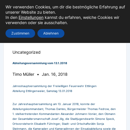
↓
Wir verwenden Cookies, um dir die bestmögliche Erfahrung auf
Zum
unserer Website zu bieten.
Inhalt
In den
Einstellungen
kannst du erfahren, welche Cookies wir
verwenden oder sie ausschalten.
Men
Zustimmen
Ablehnen
Uncategorized
Abteilungsversammlung vom 13.1.2018
Timo Müller
Jan. 16, 2018
Jahreshauptversammlung der Freiwilligen Feuerwehr Ettlingen
Abteilung Ettlingenweier, Samstag 13.01.2018
Zur Jahreshauptversammlung am 13. Januar 2018, konnte der
Abteilungskommandant, Thomas Dantes, Bürgermeister Thomas Fedrow, den
1. stellvertretenden Kommandanten Alexander Johmann-Vonier, den Obmann
der Gesamtaltersmannschaft Josef Jilg, die Stadtjugendwartin Simone Speck,
Ortsvorsteherin Elisabeth Führinger, Stadt- und Ortschaftsrätin Sonja
Steinmann, die Kameraden und Kameradinnen der Einsatzabteilung sowie die