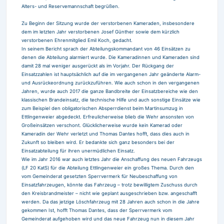
Alters- und Reservemannschaft begrüßen.
Zu Beginn der Sitzung wurde der verstorbenen Kameraden, insbesondere
dem im letzten Jahr verstorbenen Josef Günther sowie dem kürzlich
verstorbenen Ehrenmitglied Emil Koch, gedacht.
In seinem Bericht sprach der Abteilungskommandant von 46 Einsätzen zu
denen die Abteilung alarmiert wurde. Die Kameradinnen und Kameraden sind
damit 28 mal weniger ausgerückt als im Vorjahr. Der Rückgang der
Einsatzzahlen ist hauptsächlich auf die im vergangenen Jahr geänderte Alarm-
und Ausrückeordnung zurückzuführen. Wie auch schon in den vergangenen
Jahren, wurde auch 2017 die ganze Bandbreite der Einsatzbereiche wie den
klassischen Brandeinsatz, die technische Hilfe und auch sonstige Einsätze wie
zum Beispiel den obligatorischen Absperrdienst beim Martinsumzug in
Ettlingenweier abgedeckt. Erfreulicherweise blieb die Wehr ansonsten von
Großeinsätzen verschont. Glücklicherweise wurde kein Kamerad oder
Kameradin der Wehr verletzt und Thomas Dantes hofft, dass dies auch in
Zukunft so bleiben wird. Er bedankte sich ganz besonders bei der
Einsatzabteilung für ihren unermüdlichen Einsatz.
Wie im Jahr 2016 war auch letztes Jahr die Anschaffung des neuen Fahrzeugs
(LF 20 KatS) für die Abteilung Ettlingenweier ein großes Thema. Durch den
vom Gemeinderat gesetzten Sperrvermerk für Neubeschaffung von
Einsatzfahrzeugen, könnte das Fahrzeug – trotz bewilligtem Zuschuss durch
den Kreisbrandmeister – nicht wie geplant ausgeschrieben bzw. angeschafft
werden. Da das jetzige Löschfahrzeug mit 28 Jahren auch schon in die Jahre
gekommen Ist, hofft Thomas Dantes, dass der Sperrvermerk vom
Gemeinderat aufgehoben wird und das neue Fahrzeug nun in diesem Jahr