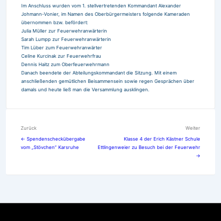
Im Anschluss wurden vom 1. stellvertretenden Kommandant Alexander
Johmann-Vonier, im Namen des Oberbürgermeisters folgende Kameraden
übernommen bzw. befördert:
Julia Müller zur Feuerwehranwärterin
Sarah Lumpp zur Feuerwehranwärterin
Tim Lüber zum Feuerwehranwärter
Celine Kurcinak zur Feuerwehrfrau
Dennis Haitz zum Oberfeuerwehrmann
Danach beendete der Abteilungskommandant die Sitzung. Mit einem
anschließenden gemütlichen Beisammensein sowie regen Gesprächen über
damals und heute ließ man die Versammlung ausklingen.
Beitragsnavigation
Zurück
Weiter
← Spendenscheckübergabe
Klasse 4 der Erich Kästner Schule
vom „Stövchen“ Karsruhe
Ettlingenweier zu Besuch bei der Feuerwehr
→