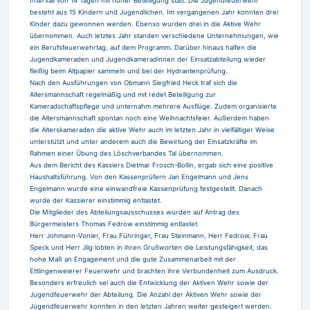
Intervall von 14 Tagen mit hoher Beteiligung statt. Die Jugendfeuerwehr
besteht aus 15 Kindern und Jugendlichen. Im vergangenen Jahr konnten drei
Kinder dazu gewonnen werden. Ebenso wurden drei in die Aktive Wehr
übernommen. Auch letztes Jahr standen verschiedene Unternehmungen, wie
ein Berufsfeuerwehrtag, auf dem Programm. Darüber hinaus halfen die
Jugendkameraden und Jugendkameradinnen der Einsatzabteilung wieder
fleißig beim Altpapier sammeln und bei der Hydrantenprüfung.
Nach den Ausführungen von Obmann Siegfried Heck traf sich die
Altersmannschaft regelmäßig und mit redet Beteiligung zur
Kameradschaftspflege und unternahm mehrere Ausflüge. Zudem organisierte
die Altersmannschaft spontan noch eine Weihnachtsfeier. Außerdem haben
die Alterskameraden die aktive Wehr auch im letzten Jahr in vielfältiger Weise
unterstützt und unter anderem auch die Bewirtung der Einsatzkräfte im
Rahmen einer Übung des Löschverbandes Tal übernommen.
Aus dem Bericht des Kassiers Dietmar Frosch-Bollin, ergab sich eine positive
Haushaltsführung. Von den Kassenprüfern Jan Engelmann und Jens
Engelmann wurde eine einwandfreie Kassenprüfung festgestellt. Danach
wurde der Kassierer einstimmig entlastet.
Die Mitglieder des Abteilungsausschusses wurden auf Antrag des
Bürgermeisters Thomas Fedrow einstimmig entlastet.
Herr Johmann-Vonier, Frau Führinger, Frau Steinmann, Herr Fedrow, Frau
Speck und Herr Jilg lobten in ihren Grußworten die Leistungsfähigkeit, das
hohe Maß an Engagement und die gute Zusammenarbeit mit der
Ettlingenweierer Feuerwehr und brachten ihre Verbundenheit zum Ausdruck.
Besonders erfreulich sei auch die Entwicklung der Aktiven Wehr sowie der
Jugendfeuerwehr der Abteilung. Die Anzahl der Aktiven Wehr sowie der
Jugendfeuerwehr konnten in den letzten Jahren weiter gesteigert werden.