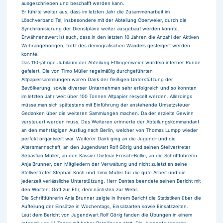
ausgeschrieben und beschafft werden kann.
Er führte weiter aus, dass im letzten Jahr die Zusammenarbeit im
Löschverband Tal, insbesondere mit der Abteilung Oberweier, durch die
Synchronisierung der Dienstpläne weiter ausgebaut werden konnte.
Erwähnenswert ist auch, dass in den letzten 10 Jahren die Anzahl der Aktiven
Wehrangehörigen, trotz des demografischen Wandels gesteigert werden
konnte.
Das 110-jährige Jubiläum der Abteilung Ettlingenweier wurdein interner Runde
gefeiert. Die von Timo Müller regelmäßig durchgeführten
Altpapiersammlungen waren Dank der fleißigen Unterstützung der
Bevölkerung, sowie diverser Unternehmen sehr erfolgreich und so konnten
im letzten Jahr weit über 100 Tonnen Altpapier recycelt werden. Allerdings
müsse man sich spätestens mit Einführung der anstehende Umsatzsteuer
Gedanken über die weiteren Sammlungen machen. Da der erzielte Gewinn
versteuert werden muss. Des Weiteren erinnerte der Abteilungskommandant
an den mehrtägigen Ausflug nach Berlin, welcher von Thomas Lumpp wieder
perfekt organisiert war. Weiterer Dank ging an die Jugend- und die
Altersmannschaft, an den Jugendwart Rolf Görig und seinen Stellvertreter
Sebastian Müller, an den Kassier Dietmar Frosch-Bollin, an die Schriftführerin
Anja Brunner, den Mitgliedern der Verwaltung und nicht zuletzt an seine
Stellvertreter Stephan Koch und Timo Müller für die gute Arbeit und die
jederzeit verlässliche Unterstützung. Herr Dantes beendete seinen Bericht mit
den Worten: Gott zur Ehr, dem nächsten zur Wehr.
Die Schriftführerin Anja Brunner zeigte in ihrem Bericht die Statistiken über die
Aufteilung der Einsätze in Wochentags, Einsatzarten sowie Einsatzzeiten.
Laut dem Bericht von Jugendwart Rolf Görig fanden die Übungen in einem